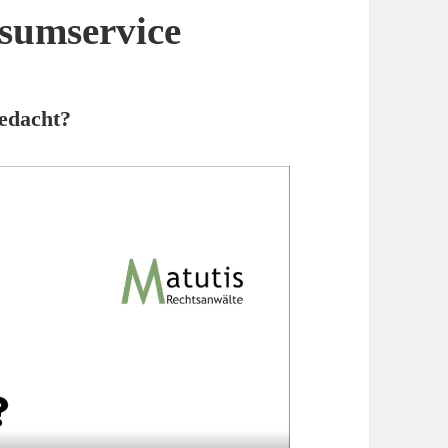
ssumservice
gedacht?