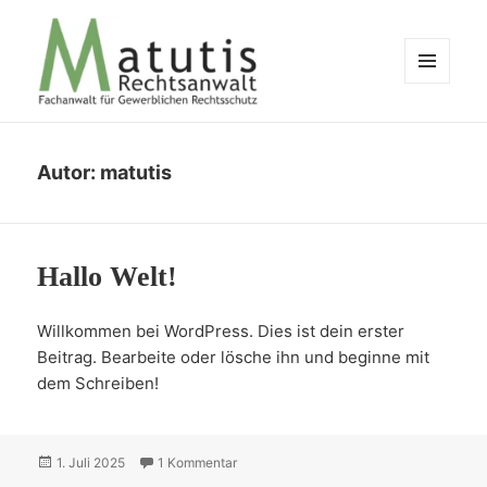
MENU
AND
WIDGETS
Anwaltlicher Impressumservice
Autor:
matutis
Hallo Welt!
Willkommen bei WordPress. Dies ist dein erster
Beitrag. Bearbeite oder lösche ihn und beginne mit
dem Schreiben!
Posted
zu Hallo Welt!
1. Juli 2025
1 Kommentar
on